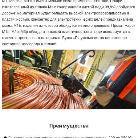
М1, М2, М3, так как имеют меньше всего примесей в составе. Профиль,
изготовленный из сплава М1 с содержанием чистой меди 99,9% обойдется
дороже, но материал будет обладать высокой электропроводимостью и
пластичностью. Конкретно для электротехнических целей предназначена
марка М1Е, изделия из которой обойдутся немного дешевле. Прокат марок
М1р, М2р, М3р обладает высокой пластичностью и чаще используется в
качестве кровельного материала. Буква «Р» указывает на пониженное
состояние кислорода в сплаве.
Преимущества
Выдерживает экстремальные перепады температур от -200 до 250°С