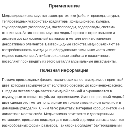
Применение
Медь широко используется в электротехнике (кабели, провода, шнуры),
теплоотводных устройствах (радиаторы, кондиционеры, кулеры),
трубопроводах (газопроводы, маслопроводы, водопроводы, системы
отопления). Активно используется медный прокат в строительстве и
архитектуре как кровельный материал и металл для изготовления
декоративных элементов. Бактерицидные свойства меди объясняют ее
востребованность в медицине, оборудование в клиниках часто имеет
медное напыление. Антибактериальные свойства и пластичность
позволяют производить из этого металла музыкальные инструменты.
Полезная информация
Помимо превосходных физико-технических качеств медь имеет приятный
цвет, который варьируется от золотисто-розового до коричнево-красного.
С годами металл покрывается оксидной пленкой и окрашивается в
изумрудные оттенки с голубыми вкраплениями. Именно приятный медный
цвет сделал этот метал популярным не только в ювелирном деле, но и в
домашнем рукоделии. С ним легко работать: материал хорошо гнется и не
ломается в местах сгиба. Медь отлично сочетается с драгоценными
металлами, прекрасно подходит для витражей и декоративных элементов
разнообразных форм и размеров. Так как она обладает бактерицидными