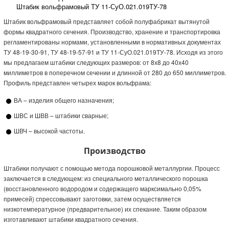
Штабик вольфрамовый ТУ 11-СуО.021.019ТУ-78
Штабик вольфрамовый общего назначения
Штабик вольфрамовый представляет собой полуфабрикат вытянутой
Штабик вольфрамовый сварной
формы квадратного сечения. Производство, хранение и транспортировка
Штабик вольфрамовый высокочастотный
регламентированы нормами, установленными в нормативных документах
Штабик вольфрамовый ВА
Штабик вольфрамовый ШВС
ТУ 48-19-30-91, ТУ 48-19-57-91 и ТУ 11-СуО.021.019ТУ-78. Исходя из этого
Штабик вольфрамовый ШВВ
Штабик вольфрамовый ШВЧ
мы предлагаем штабики следующих размеров: от 8х8 до 40х40
миллиметров в поперечном сечении и длинной от 280 до 650 миллиметров.
Профиль представлен четырех марок вольфрама:
ВА – изделия общего назначения;
ШВС и ШВВ – штабики сварные;
ШВЧ – высокой частоты.
Производство
Штабики получают с помощью метода порошковой металлургии. Процесс
заключается в следующем: из специального металлического порошка
(восстановленного водородом и содержащего марксимально 0,05%
примесей) спрессовывают заготовки, затем осуществляется
низкотемпературное (предварительное) их спекание. Таким образом
изготавливают штабики квадратного сечения.