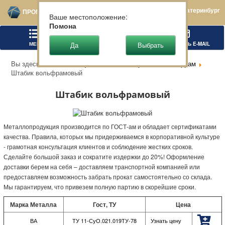
Екатеринбург
ПРОМТЕХСТАЛЬ
Ваше местоположение:
Помона
МЕНЮ
ПОЗВОНИТЬ
НАПИСАТЬ E-MAIL
Вы здесь:
Главная
Цветной металлопрокат
Вольфрам
Штабик вольфрамовый
Штабик вольфрамовый
Металлопродукция производится по ГОСТ-ам и обладает сертификатами
качества. Правила, которых мы придерживаемся в корпоративной культуре
- грамотная консультация клиентов и соблюдение жестких сроков.
Сделайте большой заказ и сократите издержки до 20%! Оформление
доставки берем на себя – доставляем транспортной компанией или
предоставляем возможность забрать прокат самостоятельно со склада.
Мы гарантируем, что привезем полную партию в скорейшие сроки.
Марка Металла
Гост, ТУ
Цена
ВА
ТУ 11-СуО.021.019ТУ-78
Узнать цену