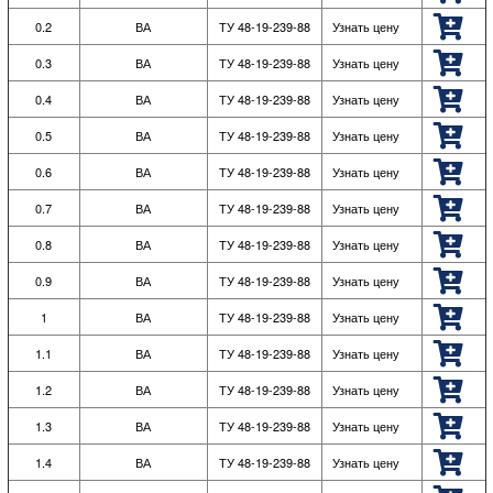
0.2
ВА
ТУ 48-19-239-88
Узнать цену
0.3
ВА
ТУ 48-19-239-88
Узнать цену
0.4
ВА
ТУ 48-19-239-88
Узнать цену
0.5
ВА
ТУ 48-19-239-88
Узнать цену
0.6
ВА
ТУ 48-19-239-88
Узнать цену
0.7
ВА
ТУ 48-19-239-88
Узнать цену
0.8
ВА
ТУ 48-19-239-88
Узнать цену
0.9
ВА
ТУ 48-19-239-88
Узнать цену
1
ВА
ТУ 48-19-239-88
Узнать цену
1.1
ВА
ТУ 48-19-239-88
Узнать цену
1.2
ВА
ТУ 48-19-239-88
Узнать цену
1.3
ВА
ТУ 48-19-239-88
Узнать цену
1.4
ВА
ТУ 48-19-239-88
Узнать цену