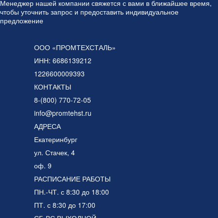
Менеджер нашей компании свяжется с вами в ближайшее время,
чтобы уточнить запрос и предоставить индивидуальное
предложение
ООО «ПРОМТЕХСТАЛЬ»
ИНН: 6686139212
1226600009393
КОНТАКТЫ
8-(800) 770-72-05
info@promtehst.ru
АДРЕСА
Екатеринбург
ул. Стачек, 4
оф. 9
РАСПИСАНИЕ РАБОТЫ
ПН.-ЧТ. с 8:30 до 18:00
ПТ. с 8:30 до 17:00