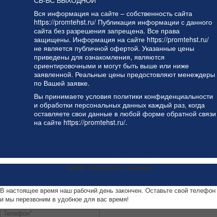
СБ-ВС ВЫХОДНОЙ
Вся информация на сайте – собственность сайта
https://promtehst.ru/ Публикация информации с данного
сайта без разрешения запрещена. Все права
защищены. Информация на сайте https://promtehst.ru/
не является публичной офертой. Указанные цены
приведены для ознакомления, являются
ориентировочными и могут быть выше или ниже
заявленной. Реальные цены предостовляют менеждеры
по Вашей заявке.
Вы принимаете условия
политики конфиденциальности
и
обработки персональных данных
каждый раз, когда
оставляете свои данные в любой форме обратной связи
на сайте https://promtehst.ru/.
Заказ обратного звонка
В настоящее время наш рабочий день закончен. Оставьте свой телефон
и мы перезвоним в удобное для вас время!