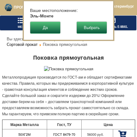
Екатеринбург
ПРОМТЕХСТАЛЬ
Ваше местоположение:
Эль-Монте
МЕНЮ
ПОЗВОНИТЬ
НАПИСАТЬ E-MAIL
Вы здесь:
Главная
Чёрный металлопрокат
Сортовой прокат
Поковка прямоугольная
Поковка прямоугольная
Металлопродукция производится по ГОСТ-ам и обладает сертификатами
качества. Правила, которых мы придерживаемся в корпоративной культуре
- грамотная консультация клиентов и соблюдение жестких сроков.
Сделайте большой заказ и сократите издержки до 20%! Оформление
доставки берем на себя – доставляем транспортной компанией или
предоставляем возможность забрать прокат самостоятельно со склада.
Мы гарантируем, что привезем полную партию в скорейшие сроки.
Марка Металла
Гост, ТУ
Цена
50ХГ2М
ГОСТ 8479-70
56000
руб.