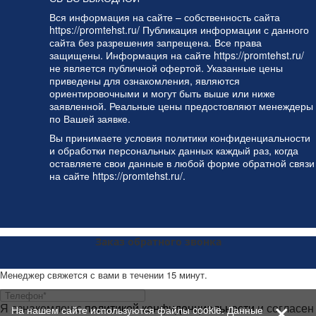
Вся информация на сайте – собственность сайта
https://promtehst.ru/ Публикация информации с данного
сайта без разрешения запрещена. Все права
защищены. Информация на сайте https://promtehst.ru/
не является публичной офертой. Указанные цены
приведены для ознакомления, являются
ориентировочными и могут быть выше или ниже
заявленной. Реальные цены предостовляют менеждеры
по Вашей заявке.
Вы принимаете условия
политики конфиденциальности
и
обработки персональных данных
каждый раз, когда
оставляете свои данные в любой форме обратной связи
на сайте https://promtehst.ru/.
Заказ обратного звонка
Менеджер свяжется с вами в течении 15 минут.
+
Я ознакомлен с
политикой конфиденциальности
и согласен
На нашем сайте используются файлы cookie. Данные