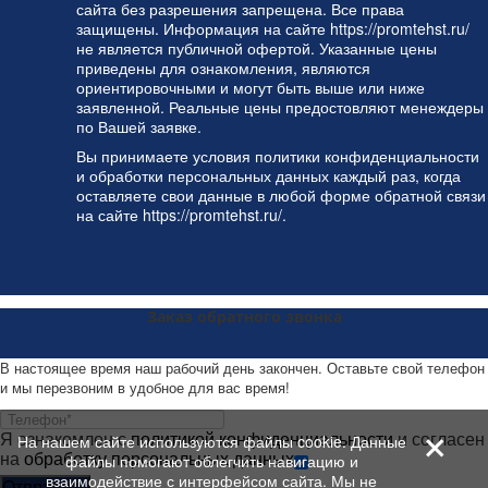
сайта без разрешения запрещена. Все права
защищены. Информация на сайте https://promtehst.ru/
не является публичной офертой. Указанные цены
приведены для ознакомления, являются
ориентировочными и могут быть выше или ниже
заявленной. Реальные цены предостовляют менеждеры
по Вашей заявке.
Вы принимаете условия
политики конфиденциальности
и
обработки персональных данных
каждый раз, когда
оставляете свои данные в любой форме обратной связи
на сайте https://promtehst.ru/.
Заказ обратного звонка
В настоящее время наш рабочий день закончен. Оставьте свой телефон
и мы перезвоним в удобное для вас время!
+
Я ознакомлен с
политикой конфиденциальности
и согласен
На нашем сайте используются файлы cookie. Данные
на
обработку персональных данных
файлы помогают облегчить навигацию и
взаимодействие с интерфейсом сайта. Мы не
Отправить