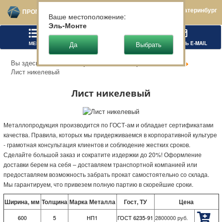
Екатеринбург
ПРОМТЕХСТАЛЬ
Ваше местоположение:
Эль-Монте
МЕНЮ
ПОЗВОНИТЬ
НАПИСАТЬ E-MAIL
Вы здесь:
Главная
Цветной металлопрокат
Никель
Лист никелевый
Лист никелевый
Металлопродукция производится по ГОСТ-ам и обладает сертификатами
качества. Правила, которых мы придерживаемся в корпоративной культуре
- грамотная консультация клиентов и соблюдение жестких сроков.
Сделайте большой заказ и сократите издержки до 20%! Оформление
доставки берем на себя – доставляем транспортной компанией или
предоставляем возможность забрать прокат самостоятельно со склада.
Мы гарантируем, что привезем полную партию в скорейшие сроки.
Ширина, мм
Толщина
Марка Металла
Гост, ТУ
Цена
600
5
НП1
ГОСТ 6235-91
2800000
руб.