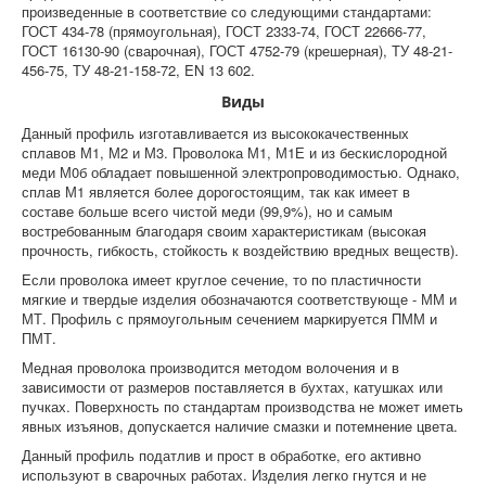
произведенные в соответствие со следующими стандартами:
ГОСТ 434-78 (прямоугольная), ГОСТ 2333-74, ГОСТ 22666-77,
ГОСТ 16130-90 (сварочная), ГОСТ 4752-79 (крешерная), ТУ 48-21-
456-75, ТУ 48-21-158-72, EN 13 602.
Виды
Данный профиль изготавливается из высококачественных
сплавов М1, М2 и М3. Проволока М1, М1Е и из бескислородной
меди М0б обладает повышенной электропроводимостью. Однако,
сплав М1 является более дорогостоящим, так как имеет в
составе больше всего чистой меди (99,9%), но и самым
востребованным благодаря своим характеристикам (высокая
прочность, гибкость, стойкость к воздействию вредных веществ).
Если проволока имеет круглое сечение, то по пластичности
мягкие и твердые изделия обозначаются соответствующе - ММ и
МТ. Профиль с прямоугольным сечением маркируется ПММ и
ПМТ.
Медная проволока производится методом волочения и в
зависимости от размеров поставляется в бухтах, катушках или
пучках. Поверхность по стандартам производства не может иметь
явных изъянов, допускается наличие смазки и потемнение цвета.
Данный профиль податлив и прост в обработке, его активно
используют в сварочных работах. Изделия легко гнутся и не